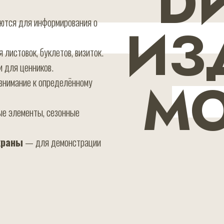
D
тся для информирования о
ИЗ
листовок, буклетов, визиток.
 для ценников.
М
внимание к определённому
е элементы, сезонные
краны
— для демонстрации