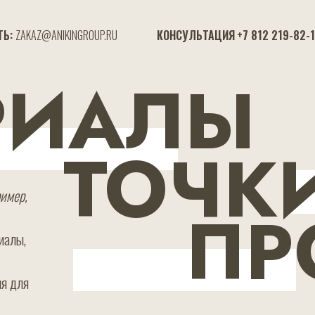
ZAKAZ@ANIKINGROUP.RU
ТЬ:
ZAKAZ@ANIKINGROUP.RU
КОНСУЛЬТАЦИЯ
+7 812 219-82-
+7 812 219-82-15
КОНСУЛЬТАЦИЯ
РИАЛЫ
ТОЧК
имер,
ПР
иалы,
ия для